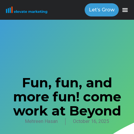
Let’s Grow
Fun, fun, and
more fun! come
work at Beyond
Mehreen Hasan
October 16, 2025