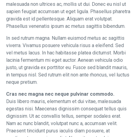
malesuada non ultrices ac, mollis ut dui. Donec eu nisl ut
sapien feugiat accumsan ut eget ligula. Phasellus pharetra
gravida est id pellentesque. Aliquam erat volutpat.
Phasellus venenatis ipsum ac metus sagittis bibendum.
In sed rutrum magna. Nullam euismod metus ac sagittis
viverra. Vivamus posuere vehicula risus a eleifend. Sed
vel metus lacus. In hac habitasse platea dictumst. Morbi
lacinia fermentum mi eget auctor. Aenean vehicula odio
justo, ut gravida ex porttitor eu. Fusce sed blandit mauris,
in tempus nisl. Sed rutrum elit non ante rhoncus, vel luctus
neque pretium.
Cras nec magna nec neque pulvinar commodo.
Duis libero mauris, elementum et dui vitae, malesuada
egestas nisi. Maecenas dignissim consequat tellus quis
dignissim. Ut ac convallis tellus, semper sodales erat.
Nam ac nunc blandit, volutpat nunc a, accumsan velit.
Praesent tincidunt purus iaculis diam posuere, at