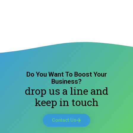
Do You Want To Boost Your
Business?
drop us a line and
keep in touch
Contact Us